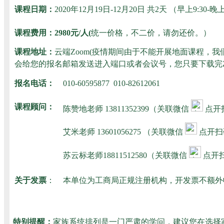
课程日期：
2020年12月19日-12月20日 共2天 （早上9:30-晚上
课程费用：2980元/人(
统一价格，不二价，请勿还价。
）
课程地址：
云端Zoom(疫情期间由于不能开展地面课程
会给您的报名邮箱发送进入端口或者会议号，您只要下载完
报名电话：
010-60595877 010-82612061
课程顾问：
陈赞地老师
13811352399（关联微信
点开
艾米老师 136010
56275 （关联微信
点开扫
苏云标老师18811512580（关联微信
点开扫
关于发票
：
本单位为工商局正规注册机构，开发票不额外
特别提醒：
家族系统排列是一门严肃的学问，建议您在选择