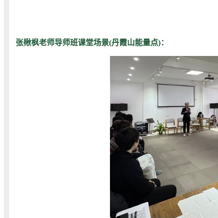
张楸枫老师导师班课堂场景(丹霞山能量点)：