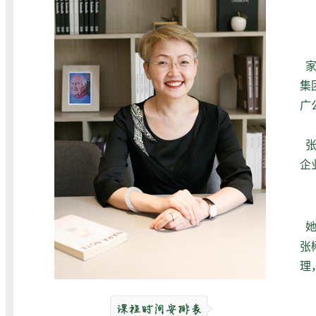
家
集
广
企
张
理