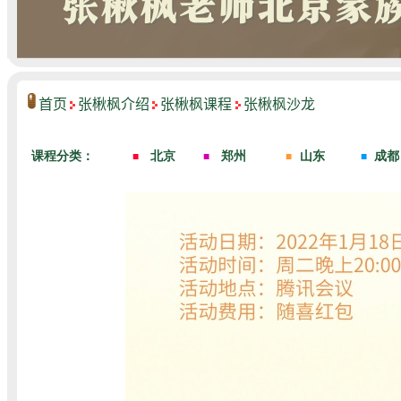
首页
张楸枫介绍
张楸枫课程
张楸枫沙龙