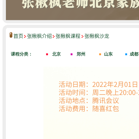
首页
张楸枫介绍
张楸枫课程
张楸枫沙龙