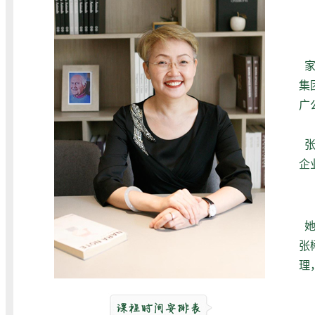
家
集
广
企
张
理