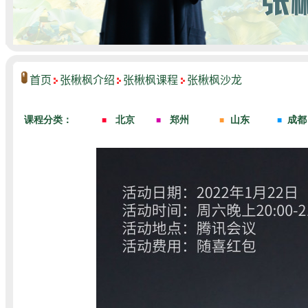
首页
张楸枫介绍
张楸枫课程
张楸枫沙龙