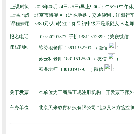
上课时间：
2026年08月24日-25日(早上9:00-下午5:30 中午
上课地点：
北京市海淀区（近临地铁，交通便利，详细行
课程费用：
3380元/人 (特注：如果初中级不是跟随艾
报名电话：
010-60595877 手机13811352399（关联微信
课程顾问：
陈赞地老师
13811352399
（ 微信
)
苏云标老师
18811512580
（ 微信
)
苏睿老师
18010193793
（ 微信
)
关于发票
：
本单位为工商局正规注册机构，开发票不额
主办单位：
北京天来教育科技有限公司 北京艾米疗愈空