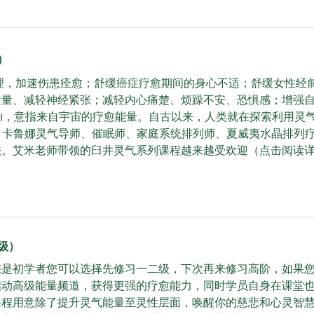
）
理，加速伤患痊愈；舒缓癌症疗愈期间的身心不适；舒缓女性经
质量、减轻神经紧张；减轻内心痛楚、烦躁不安、恐惧感；增强
ki，意指来自宇宙的疗愈能量。自古以来，人类就在探索利用灵
气导师、卡鲁娜灵气导师、催眠师、家庭系统排列师、夏威夷水晶排
法。艾米老师带领的臼井灵气系列课程越来越受欢迎（点击阅读
三级）
您是初学者您可以选择先修习一二级，下次再来修习高阶，如果
启动高级能量频道，获得更强的疗愈能力，同时学员自身在课堂
课程用意除了提升灵气能量至灵性层面，唤醒你的慈悲和心灵智