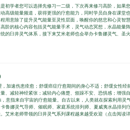
您是初学者您可以选择先修习一二级，下次再来修习高阶，如果
启动高级能量频道，获得更强的疗愈能力，同时学员自身在课堂
课程用意除了提升灵气能量至灵性层面，唤醒你的慈悲和心灵智
，高阶的核心内容包括灵气能量手术，灵气动态冥想，水晶能量
传统的臼井灵气体系，接下来艾米老师也会举办卡鲁娜灵气、圣
）
理，加速伤患痊愈；舒缓癌症疗愈期间的身心不适；舒缓女性经
质量、减轻神经紧张；减轻内心痛楚、烦躁不安、恐惧感；增强
ki，意指来自宇宙的疗愈能量。自古以来，人类就在探索利用灵
气导师、卡鲁娜灵气导师、催眠师、家庭系统排列师、夏威夷水晶排
法。艾米老师带领的臼井灵气系列课程越来越受欢迎（点击阅读