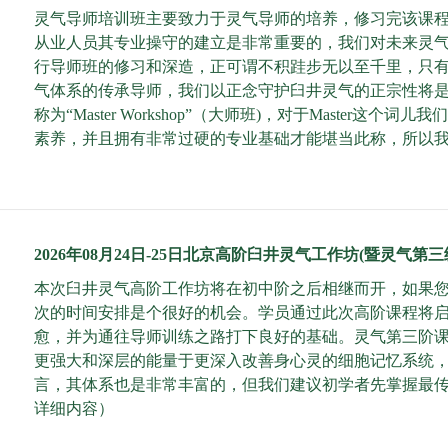
灵气导师培训班主要致力于灵气导师的培养，修习完该课程
从业人员其专业操守的建立是非常重要的，我们对未来灵
行导师班的修习和深造，正可谓不积跬步无以至千里，只
气体系的传承导师，我们以正念守护臼井灵气的正宗性将
称为“Master Workshop”（大师班)，对于Mast
素养，并且拥有非常过硬的专业基础才能堪当此称，所以我们的
2026年08月24日-25日北京高阶臼井灵气工作坊(暨灵气第
本次臼井灵气高阶工作坊将在初中阶之后相继而开，如果
次的时间安排是个很好的机会。学员通过此次高阶课程将
愈，并为通往导师训练之路打下良好的基础。灵气第三阶
更强大和深层的能量于更深入改善身心灵的细胞记忆系统
言，其体系也是非常丰富的，但我们建议初学者先掌握最
详细内容
）