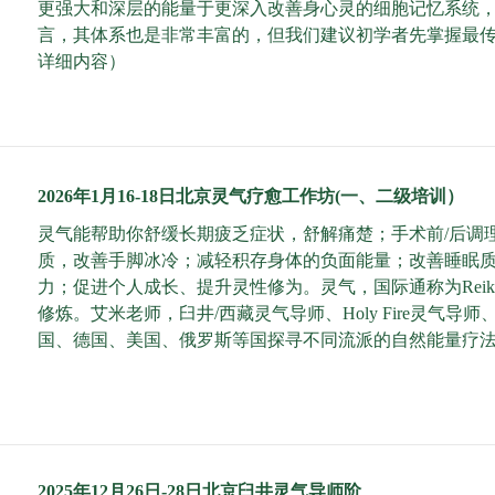
更强大和深层的能量于更深入改善身心灵的细胞记忆系统
言，其体系也是非常丰富的，但我们建议初学者先掌握最
详细内容
）
2026年1月16-18日北京灵气疗愈工作坊(一、二级培训）
灵气能帮助你舒缓长期疲乏症状，舒解痛楚；手术前/后调
质，改善手脚冰冷；减轻积存身体的负面能量；改善睡眠
力；促进个人成长、提升灵性修为。灵气，国际通称为Rei
修炼。艾米老师，臼井/西藏灵气导师、Holy Fire灵
国、德国、美国、俄罗斯等国探寻不同流派的自然能量疗
2025年12月26日-28日北京臼井灵气导师阶