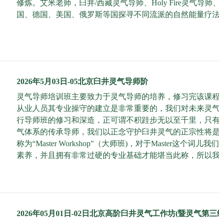
修炼。艾米老师，臼井/西藏灵气导师、Holy Fire灵
国、德国、美国、俄罗斯等国探寻不同流派的自然能量疗
2026年5月03日-05北京臼井灵气导师阶
灵气导师培训班主要致力于灵气导师的培养，修习完该课程
从业人员其专业操守的建立是非常重要的，我们对未来灵
行导师班的修习和深造，正可谓不积跬步无以至千里，只
气体系的传承导师，我们以正念守护臼井灵气的正宗性将
称为“Master Workshop”（大师班)，对于Mast
素养，并且拥有非常过硬的专业基础才能堪当此称，所以我们的
2026年05月01日-02日北京高阶臼井灵气工作坊(暨灵气第