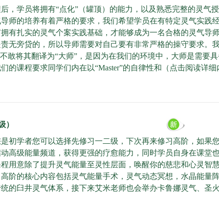
后，学员将拥有“点化”（罐顶）的能力，以及熟悉完整的灵气
气导师的培养有着严格的要求，我们希望学员在有特定灵气实践
有拥有扎实的灵气个案实践基础，才能够成为一名合格的灵气导
是责无旁贷的，所以导师需要对自己要有非常严格的操守要求。
er这个词儿我们不敢将其翻译为“大师”，是因为在我们的环境中，大师是
课程要求同学们内在以“Master”的自律性和
（点击阅读详细
三级）
您是初学者您可以选择先修习一二级，下次再来修习高阶，如果
启动高级能量频道，获得更强的疗愈能力，同时学员自身在课堂
课程用意除了提升灵气能量至灵性层面，唤醒你的慈悲和心灵智
，高阶的核心内容包括灵气能量手术，灵气动态冥想，水晶能量
传统的臼井灵气体系，接下来艾米老师也会举办卡鲁娜灵气、圣