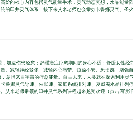
，高阶的核心内容包括灵气能量手术，灵气动态冥想，水晶能量
传统的臼井灵气体系，接下来艾米老师也会举办卡鲁娜灵气、圣
理，加速伤患痊愈；舒缓癌症疗愈期间的身心不适；舒缓女性经
质量、减轻神经紧张；减轻内心痛楚、烦躁不安、恐惧感；增强
ki，意指来自宇宙的疗愈能量。自古以来，人类就在探索利用灵
气导师、卡鲁娜灵气导师、催眠师、家庭系统排列师、夏威夷水晶排
法。艾米老师带领的臼井灵气系列课程越来越受欢迎（点击阅读