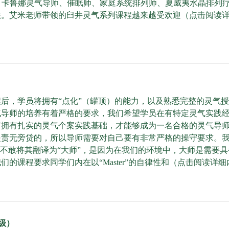
气导师、卡鲁娜灵气导师、催眠师、家庭系统排列师、夏威夷水晶排
法。艾米老师带领的臼井灵气系列课程越来越受欢迎（点击阅读
后，学员将拥有“点化”（罐顶）的能力，以及熟悉完整的灵气
气导师的培养有着严格的要求，我们希望学员在有特定灵气实践
有拥有扎实的灵气个案实践基础，才能够成为一名合格的灵气导
是责无旁贷的，所以导师需要对自己要有非常严格的操守要求。
er这个词儿我们不敢将其翻译为“大师”，是因为在我们的环境中，大师是
课程要求同学们内在以“Master”的自律性和
（点击阅读详细
三级）