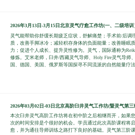
2026年3月13日-3月15日北京灵气疗愈工作坊(一、二级培训
灵气能帮助你舒缓长期疲乏症状，舒解痛楚；手术前/后调
质，改善手脚冰冷；减轻积存身体的负面能量；改善睡眠
力；促进个人成长、提升灵性修为。灵气，国际通称为Rei
修炼。艾米老师，臼井/西藏灵气导师、Holy Fire灵
国、德国、美国、俄罗斯等国探寻不同流派的自然能量疗
2026年03月02日-03日北京高阶臼井灵气工作坊(暨灵气第
本次臼井灵气高阶工作坊将在初中阶之后相继而开，如果
次的时间安排是个很好的机会。学员通过此次高阶课程将
愈，并为通往导师训练之路打下良好的基础。灵气第三阶