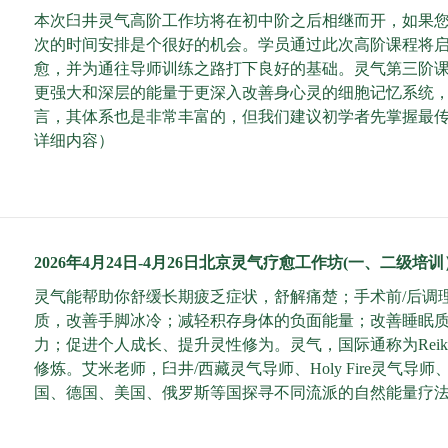
本次臼井灵气高阶工作坊将在初中阶之后相继而开，如果
次的时间安排是个很好的机会。学员通过此次高阶课程将
愈，并为通往导师训练之路打下良好的基础。灵气第三阶
更强大和深层的能量于更深入改善身心灵的细胞记忆系统
言，其体系也是非常丰富的，但我们建议初学者先掌握最
详细内容
）
2026年4月24日-4月26日北京灵气疗愈工作坊(一、二级培训
灵气能帮助你舒缓长期疲乏症状，舒解痛楚；手术前/后调
质，改善手脚冰冷；减轻积存身体的负面能量；改善睡眠
力；促进个人成长、提升灵性修为。灵气，国际通称为Rei
修炼。艾米老师，臼井/西藏灵气导师、Holy Fire灵
国、德国、美国、俄罗斯等国探寻不同流派的自然能量疗