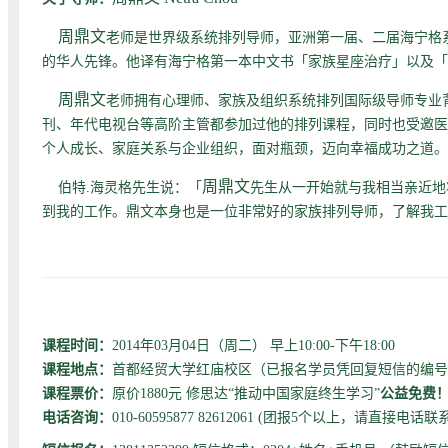
周鼎文
老师是世界级系统排列导师，亚洲第一届、二届海宁格
的华人先锋。他译有海宁格第一本中文书「家族星座治疗」以及「
周鼎文
老师拥有心理师、家族及组织系统排列国际级导师专业
刊、年代电视台等高阶主管都参加过他的排列课程，同时也受邀医
个人成长、家庭关系与企业组织，面对瓶颈，迈向幸福成功之道。
周鼎文
伯特.海灵格先生说：「
先生从一开始就与我相当亲近地
到我的工作。鼎文本身也是一位非常好的家族排列导师，了解我工
课程时间：
2014年03月04日（周二） 早上10:00-下午18:00
课程地点：
首都经贸大学红庙校区（已报名学员凭回复短信的编号
课程票价：
原价1880元 修思达“推动中国家庭终生学习”
公益免费
电话咨询：
010-60595877 82612061 (团报5个以上，请