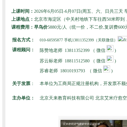
上课时间：
2026年6月05日-6月07日(周五、六、日共
上课地点：
北京市海淀区（中关村地铁下车往西50米即
课程费用：早鸟价
5880元/人（统一价，不二价,复训费
报名方式：
010-60595877 手机13811352399（关联微信）
课程顾问：
陈赞地老师
13811352399 （ 微信
)
苏云标老师
18811512580
（ 微信
)
苏睿老师
18010193793
（ 微信
)
关于发票
：
本单位为工商局正规注册机构，开发票不额
主办单位：
北京天来教育科技有限公司 北京艾米疗愈