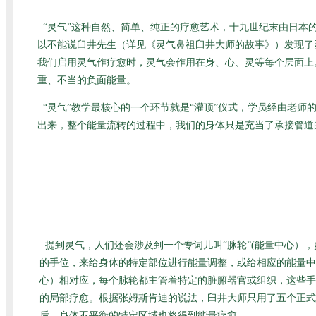
“灵气”这种自然、简单、纯正的疗愈艺术，十九世纪末由日
以不能说臼井先生（详见
《灵气鼻祖臼井大师的故事》
）发现了
我们启用灵气作疗愈时，灵气会作用在身、心、灵等每个层面上
重、不当的负面能量。
“灵气”教学最核心的一个环节就是“灌顶”仪式，学员经由老
出来，整个能量流转的过程中，我们的身体只是充当了承接管道
提到灵气，人们还会涉及到一个专词儿叫“脉轮”(能量中心）
的手位，来给身体的特定部位进行能量调整，或给相应的能量中
心）相对应，每个脉轮都主管着特定的脏腑器官或组织，这些手
的局部疗愈。根据张姆斯肯迪的说法，臼井大师只用了五个正式
后，身体不平衡的特定区域也将得到能量疗愈。