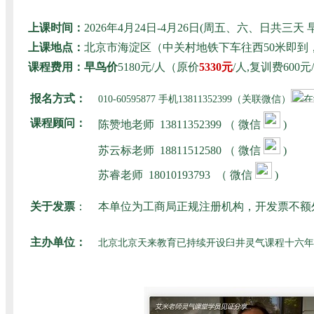
上课时间：
2026年4月24日-4月26日(周五、六、日共
上课地点：
北京市海淀区（中关村地铁下车往西50米即
课程费用：早鸟价
5180元/人（原价
5330元
/人,复训费60
报名方式：
010-60595877 手机13811352399（关联微信）
课程顾问：
陈赞地老师
13811352399 （ 微信
)
苏云标老师
18811512580
（ 微信
)
苏睿老师
18010193793
（ 微信
)
关于发票
：
本单位为工商局正规注册机构，开发票不额
主办单位：
北京北京天来教育已持续开设臼井灵气课程十六年