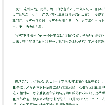
“灵气”这种自然、简单、纯正的疗愈艺术，十九世纪末由日
以不能说臼井先生（详见
《灵气鼻祖臼井大师的故事》
）发现了
我们启用灵气作疗愈时，灵气会作用在身、心、灵等每个层面上
重、不当的负面能量。
“灵气”教学最核心的一个环节就是“灌顶”仪式，学员经由老
出来，整个能量流转的过程中，我们的身体只是充当了承接管道
提到灵气，人们还会涉及到一个专词儿叫“脉轮”(能量中心）
的手位，来给身体的特定部位进行能量调整，或给相应的能量中
心）相对应，每个脉轮都主管着特定的脏腑器官或组织，这些手
的局部疗愈。根据张姆斯肯迪的说法，臼井大师只用了五个正式
后，身体不平衡的特定区域也将得到能量疗愈。