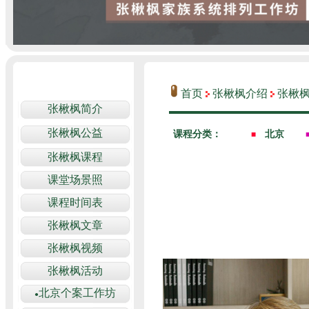
首页
张楸枫介绍
张楸