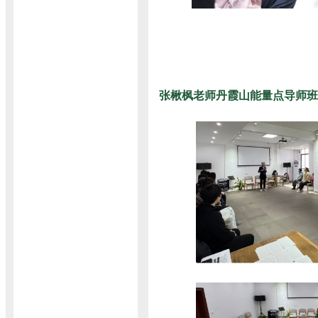
张楸枫老师丹霞山能量点导师班