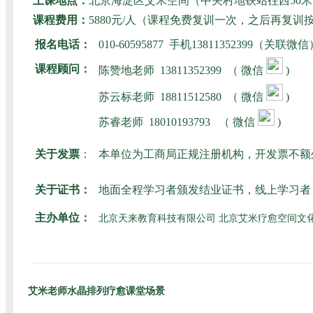
上课地点：
北京海淀区艾米空间（中关村地铁站往西50
课程费用：
5880元/人（课程免费复训一次，之后再复训
报名电话：
010-60595877 手机13811352399（关联微
课程顾问：
陈赞地老师
13811352399 （ 微信
)
苏云标老师
18811512580
（ 微信
)
苏睿老师
18010193793
（ 微信
)
关于发票
：
本单位为工商局正规注册机构，开发票不额
关于证书：
地面全程学习者颁发结业证书，线上学习者
主办单位：
北京天来教育科技有限公司 北京艾米疗愈空间文
艾米老师水晶排列疗愈课堂场景