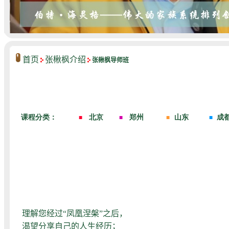
首页
张楸枫介绍
张楸枫导师班
理解您经过“凤凰涅槃”之后，
渴望分享自己的人生经历；