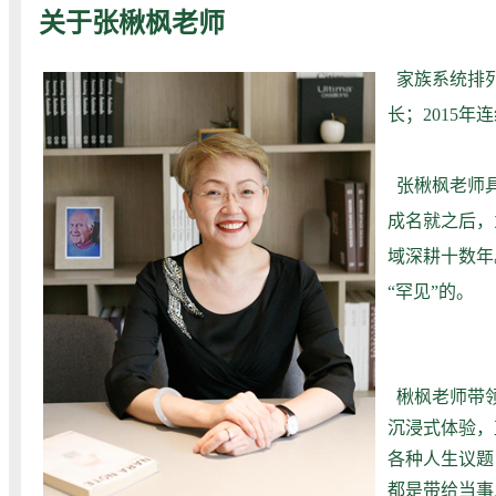
关于张楸枫老师
家族系统排列
长；2015
张楸枫老师
成名就之后，
域深耕十数年
“罕见”的。
楸枫老师带
沉浸式体验，
各种人生议题
都是带给当事