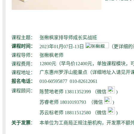
课程主题：
张楸枫家排导师成长实战班
课程时间：
2023年01月07日-13日
（
更详细的
课程导师：
张楸枫老师
12800元（早鸟价12400元，单独课程模块
课程费用：
广东惠州罗浮山能量点（详细地址入请见开
课程地址：
报名电话：
010-60595877 010-82612061
课程顾问：
陈赞地老师
13811352399 （微信
)
苏睿老师 18010193793
（微信
)
苏云标老师 18811512580
（微信
)
关于发票
：
本单位为工商局正规注册机构，开发票不额