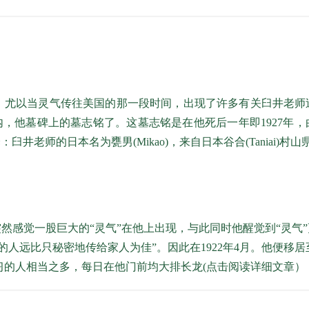
。尤以当灵气传往美国
的那一段时间，出现了许多有关臼井老师
庙内，他墓碑上的墓志铭了。这墓志铭是在他死后一年即1927年
臼井老师的日本名为甕男(Mikao)，来自日本谷合(Taniai)村山県市
突然感觉一股巨大的“灵气”在他上出现，与此同时他醒觉到“灵气
远比只秘密地传给家人为佳”。因此在1922年4月。他便移居至
愈或学习的人相当之多，每日在他门前均大排长龙
(点击阅读详细文章）