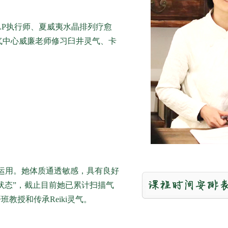
LP执行师、夏威夷水晶排列疗愈
气中心威廉老师修习臼井灵气、卡
运用。她体质通透敏感，具有良好
状态”，截止目前她已累计扫描气
班教授和传承Reiki灵气。