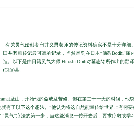
有关灵气始创者臼井义男老师的传记资料确实不是十分详细
臼井老师传记最可靠的记录，当然是刻在日本“佛教Bodhi”
造。以下是由日籍灵气大师 Hiroshi Doih对墓志铭所作出的翻译：
(Gifu)县。
ama)圣山，开始他的斋戒及苦修。但在第二十一天的时候，他
就有了以下这个想法。“他认为将这自然能量传给世界上有需要的人
uku) 开始了“灵气”疗法的第一步，当这些消息一传开去后，要求疗